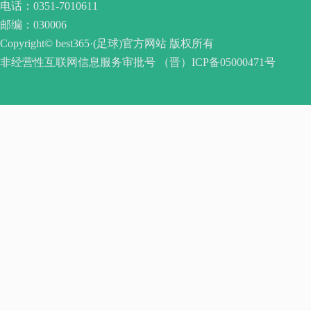
电话：0351-7010611
邮编：030006
Copyright© best365·(足球)官方网站 版权所有
非经营性互联网信息服务审批号 （晋）ICP备05000471号